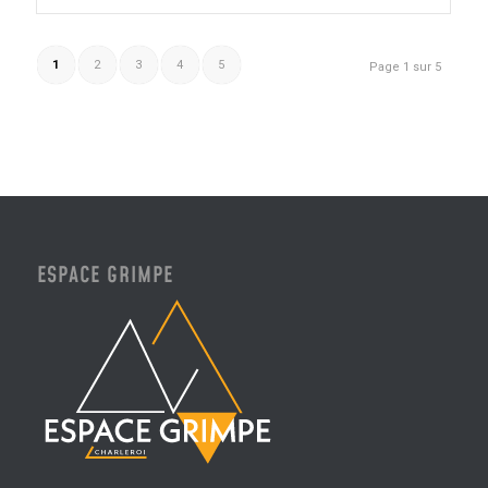
1
2
3
4
5
Page 1 sur 5
ESPACE GRIMPE