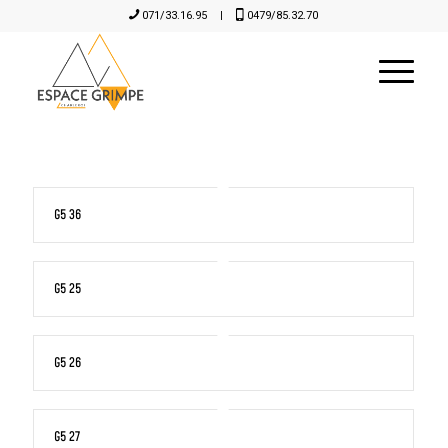
071/33.16.95
|
0479/85.32.70
G5 36
G5 25
G5 26
G5 27